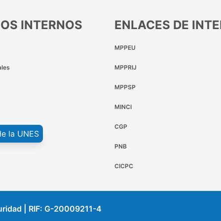
IOS INTERNOS
ENLACES DE INT
MPPEU
ales
MPPRIJ
MPPSP
MINCI
CGP
de la UNES
PNB
CICPC
uridad | RIF: G-20009211-4