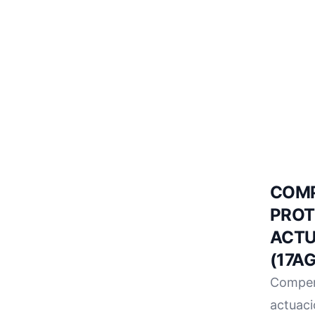
COMP
PROT
ACTU
(17A
Compen
actuaci