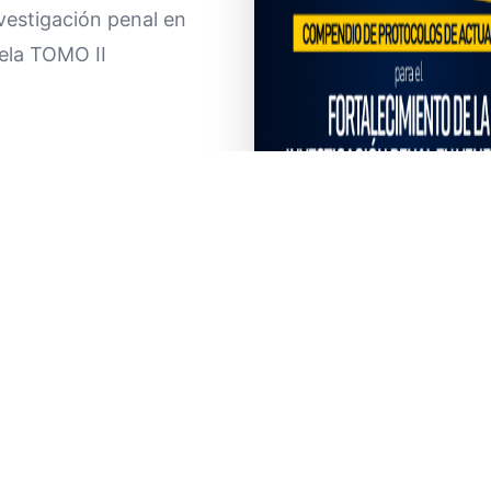
nvestigación penal en
ela TOMO II
COMPENDIO DE PROTO
DE ACTUACION - TOMO I
(17AGO23)
Ver PDF