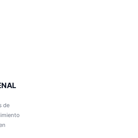
ENAL
s de
cimiento
 en