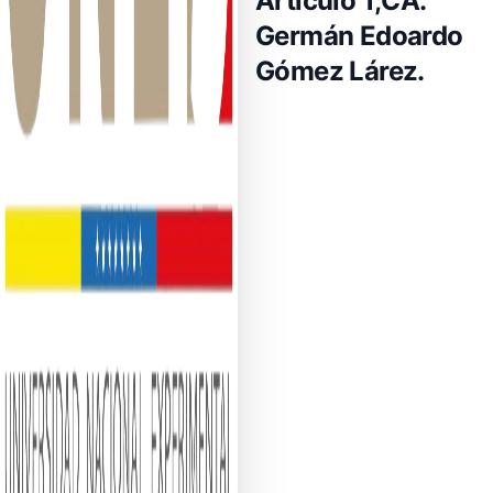
Artículo 1;CA.
Germán Edoardo
Gómez Lárez.